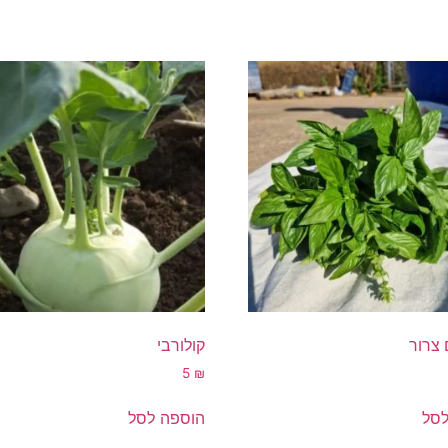
 צרור
קולורבי
5
₪
לסל
הוספה לסל