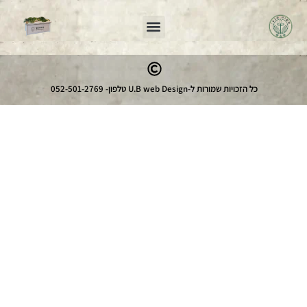
כל הזכויות שמורות ל-U.B web Design טלפון- 052-501-2769